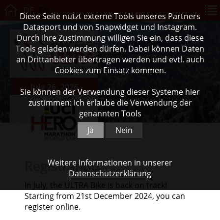
DE
EN
Diese Seite nutzt externe Tools unseres Partners
Datasport und von Snapwidget und Instagram.
Durch Ihre Zustimmung willigen Sie ein, dass diese
Tools geladen werden dürfen. Dabei können Daten
an Drittanbieter übertragen werden und evtl. auch
Cookies zum Einsatz kommen.
July 26, 2026
Sie können der Verwendung dieser Systeme hier
zustimmen: Ich erlaube die Verwendung der
genannten Tools
Ja
Nein
Registration
Weitere Informationen in unserer
Datenschutzerklärung
In July, the ULTRA Bike is back on track!
Starting from 21st December 2024, you can
register online.